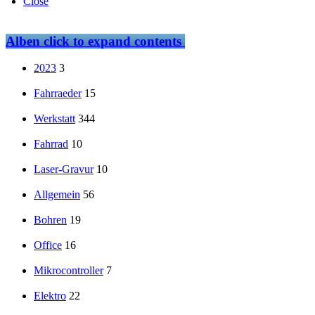
Close
Alben
click to expand contents
2023
3
Fahrraeder
15
Werkstatt
344
Fahrrad
10
Laser-Gravur
10
Allgemein
56
Bohren
19
Office
16
Mikrocontroller
7
Elektro
22