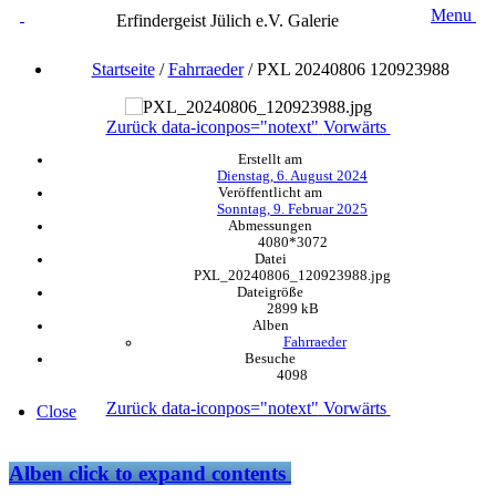
Menu
Erfindergeist Jülich e.V. Galerie
Startseite
/
Fahrraeder
/
PXL 20240806 120923988
Zurück
data-iconpos="notext"
Vorwärts
Erstellt am
Dienstag, 6. August 2024
Veröffentlicht am
Sonntag, 9. Februar 2025
Abmessungen
4080*3072
Datei
PXL_20240806_120923988.jpg
Dateigröße
2899 kB
Alben
Fahrraeder
Besuche
4098
Zurück
data-iconpos="notext"
Vorwärts
Close
Alben
click to expand contents