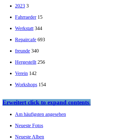
2023
3
Fahrraeder
15
Werkstatt
344
Repaircafe
693
freunde
340
Hergestellt
256
Verein
142
Workshops
154
Erweitert
click to expand contents
Am häufigsten angesehen
Neueste Fotos
Neueste Alben