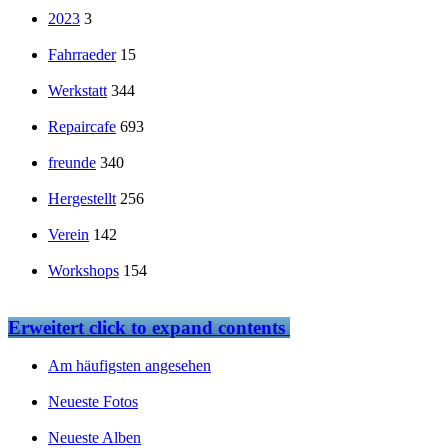
2023
3
Fahrraeder
15
Werkstatt
344
Repaircafe
693
freunde
340
Hergestellt
256
Verein
142
Workshops
154
Erweitert
click to expand contents
Am häufigsten angesehen
Neueste Fotos
Neueste Alben