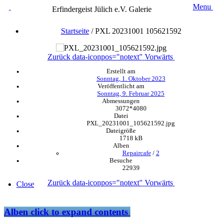
Menu
Erfindergeist Jülich e.V. Galerie
Startseite
/
PXL 20231001 105621592
Zurück
data-iconpos="notext"
Vorwärts
Erstellt am
Sonntag, 1. Oktober 2023
Veröffentlicht am
Sonntag, 9. Februar 2025
Abmessungen
3072*4080
Datei
PXL_20231001_105621592.jpg
Dateigröße
1718 kB
Alben
Repaircafe
/
2
Besuche
22939
Zurück
data-iconpos="notext"
Vorwärts
Close
Alben
click to expand contents